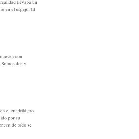
realidad llevaba un
é en el espejo. El
e mueven con
o. Somos dos y
n el cuadrilátero.
nido por su
encer, de oído se