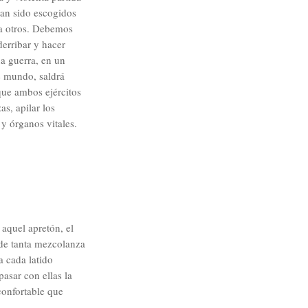
han sido escogidos
 a otros. Debemos
derribar y hacer
na guerra, en un
e mundo, saldrá
que ambos ejércitos
s, apilar los
 y órganos vitales.
aquel apretón, el
 de tanta mezcolanza
a cada latido
pasar con ellas la
 confortable que