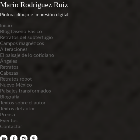
Mario Rodríguez Ruiz
Pintura, dibujo e impresión digital
Inicio
Blog Diseño Básico
Retratos del subterfugio
Campos magnéticos
Alteraciones
El paisaje de lo cotidiano
Ángeles
Retratos
Cabezas
Retratos robot
Nuevo México
Paisajes transformados
Biografía
Textos sobre el autor
Textos del autor
Prensa
Eventos
Contactar