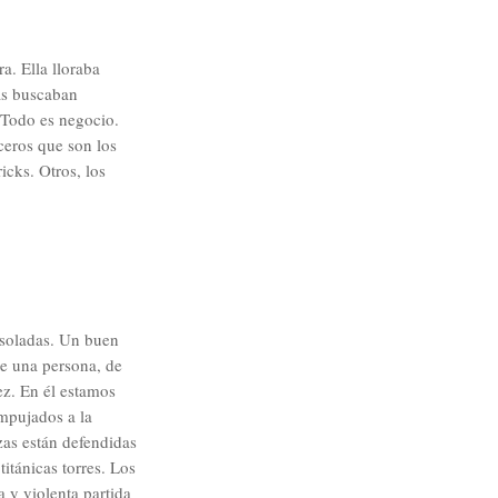
. Ella lloraba
as buscaban
 Todo es negocio.
ceros que son los
icks. Otros, los
esoladas. Un buen
e una persona, de
z. En él estamos
mpujados a la
ezas están defendidas
itánicas torres. Los
 y violenta partida