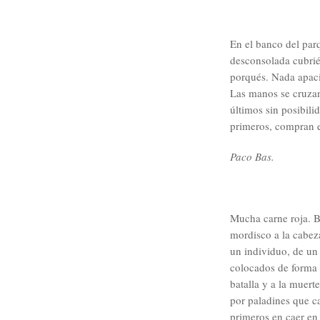
En el banco del par
desconsolada cubrié
porqués. Nada apaci
Las manos se cruzan 
últimos sin posibili
primeros, compran 
Paco Bas.
Mucha carne roja. B
mordisco a la cabez
un individuo, de un
colocados de forma
batalla y a la muert
por paladines que ca
primeros en caer en 