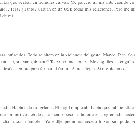
ntos que acaban en trémulas curvas. Me pareció un instante cuando en 
año. ¿Tera? ¿Tanto? Cabían en un USB todas mis relaciones. Pero me mir
ó de mí.
ras, músculos. Todo se altera en la violencia del gesto. Manos. Pies. S
ntan asir, sujetar, ¿abrazar? Te como, me comes. Me engulles, te engull
desde siempre para formar el futuro. Si nos dejan. Si nos dejamos.
inado. Había sido sangrienta. El púgil noqueado había quedado tendido e
todo pronóstico debido a su menor peso, salió todo ensangrentado soste
elicitaba, susurrándole: “Ya te dije que no era necesario ver para poder v