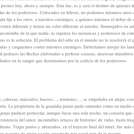
peones hoy, ahora y siempre. Esta fue, es y será el destino de quienes 
allas de los poderosos. Colocados en hileras, no podemos mirarnos unos
a fija a los otros, a nuestros enemigos, a quienes tenemos el deber de 
isten diferente y tienen un color diferente al nuestro. Sumergidos en u
hecatombe de la que nadie, ni siquiera los monarcas y poderosos de est
no es la solución. El problema del odio en el mundo no lo resolverá el 
as y carguemos contra nuestros enemigos. Deberíamos arrojar las lanza
il pedazos las flechas elaboradas a perforar corazas, atravesar miembros
dos en la sangre que derramamos por la codicia de los poderosos.
s; cabezas; músculos; huesos…, tendones…, se empeñaba en alejar, con 
estia. La propietaria de la guadaña jamás pudo entender cómo en medio
 ajenas pudiese pernoctar, aunque fuese una sola noche, un corazón que 
rsistencia del amor, incontables retazos de historias; de vidas, hasta tras
liento. Viajar juntos y abrazados, en el trayecto final del túnel, fue más
fría esquina de algún vagón arrastrado por aquel tren de la muerte.