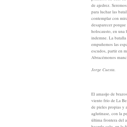
de ajedrez. Seremos 
para luchar las bat
contemplar con mirad
desaparecer porque v
holocausto, en una 
indemne. La batalla 
empuñemos las espad
escudos, partir en m
Abracémonos mancha
Jorge Cuesta.
El amasijo de brazo
viento frío de La B
de pieles propias y
aglutinase, con la pe
última frontera del a
hacerlo solo, en la 