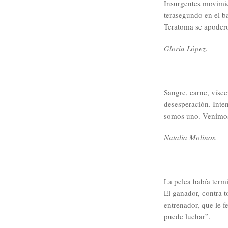
Insurgentes movimie
terasegundo en el b
Teratoma se apoder
Gloria López.
Sangre, carne, vísce
desesperación. Inte
somos uno. Venimos 
Natalia Molinos.
La pelea había term
El ganador, contra 
entrenador, que le f
puede luchar”.