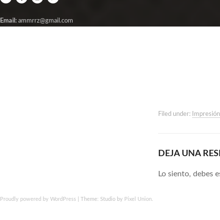
Email:
ammrrz@gmail.com
Filed under:
Impresión
DEJA UNA RE
Lo siento, debes 
Proudly powered by WordPress
|
Theme: Studio by
Pixel Union
.