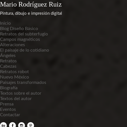
Mario Rodríguez Ruiz
Pintura, dibujo e impresión digital
Inicio
Blog Diseño Básico
Retratos del subterfugio
Campos magnéticos
Alteraciones
El paisaje de lo cotidiano
Ángeles
Retratos
Cabezas
Retratos robot
Nuevo México
Paisajes transformados
Biografía
Textos sobre el autor
Textos del autor
Prensa
Eventos
Contactar