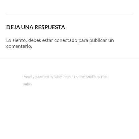
DEJA UNA RESPUESTA
Lo siento, debes estar
conectado
para publicar un
comentario.
Proudly powered by WordPress
|
Theme: Studio by
Pixel
Union
.