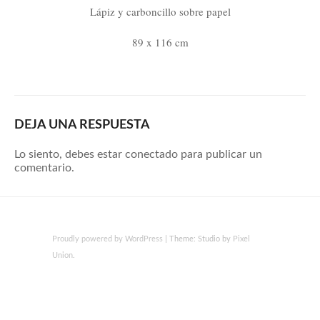
Lápiz y carboncillo sobre papel
89 x 116 cm
DEJA UNA RESPUESTA
Lo siento, debes estar
conectado
para publicar un
comentario.
Proudly powered by WordPress
|
Theme: Studio by
Pixel
Union
.